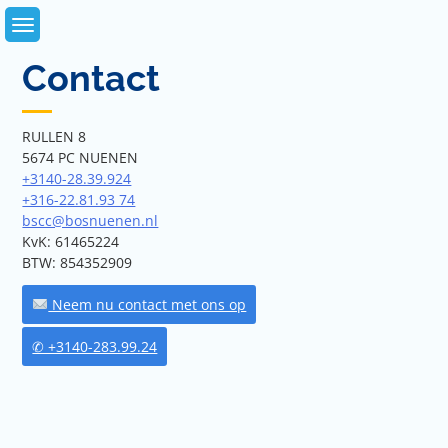
Skip
to
content
Contact
RULLEN 8
5674 PC NUENEN
+3140-28.39.924
+316-22.81.93 74
bscc@bosnuenen.nl
KvK: 61465224
BTW: 854352909
Neem nu contact met ons op
✆ +3140-283.99.24